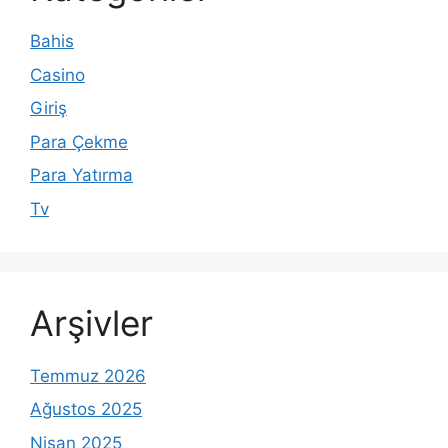
Bahis
Casino
Giriş
Para Çekme
Para Yatırma
Tv
Arşivler
Temmuz 2026
Ağustos 2025
Nisan 2025