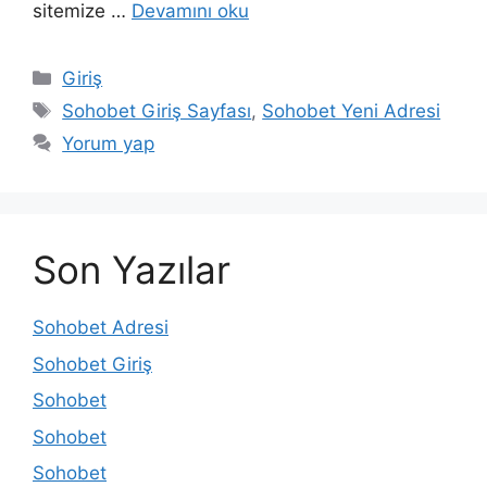
sitemize …
Devamını oku
Kategoriler
Giriş
Etiketler
Sohobet Giriş Sayfası
,
Sohobet Yeni Adresi
Yorum yap
Son Yazılar
Sohobet Adresi
Sohobet Giriş
Sohobet
Sohobet
Sohobet