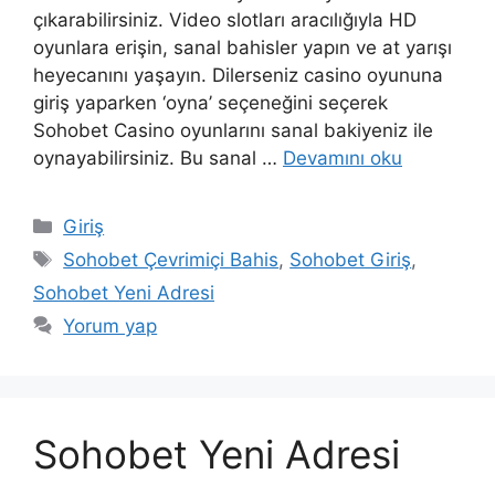
çıkarabilirsiniz. Video slotları aracılığıyla HD
oyunlara erişin, sanal bahisler yapın ve at yarışı
heyecanını yaşayın. Dilerseniz casino oyununa
giriş yaparken ‘oyna’ seçeneğini seçerek
Sohobet Casino oyunlarını sanal bakiyeniz ile
oynayabilirsiniz. Bu sanal …
Devamını oku
Kategoriler
Giriş
Etiketler
Sohobet Çevrimiçi Bahis
,
Sohobet Giriş
,
Sohobet Yeni Adresi
Yorum yap
Sohobet Yeni Adresi