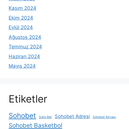
Kasım 2024
Ekim 2024
Eylül 2024
Ağustos 2024
Temmuz 2024
Haziran 2024
Mayıs 2024
Etiketler
Sohobet
Sohobet Adresi
Soho Bet
Sohobet Altyapı
Sohobet Basketbol