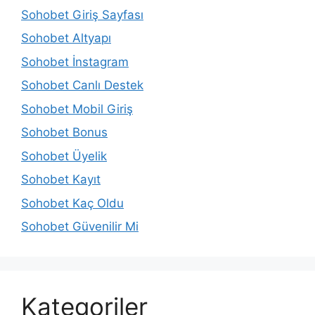
Sohobet Giriş Sayfası
Sohobet Altyapı
Sohobet İnstagram
Sohobet Canlı Destek
Sohobet Mobil Giriş
Sohobet Bonus
Sohobet Üyelik
Sohobet Kayıt
Sohobet Kaç Oldu
Sohobet Güvenilir Mi
Kategoriler