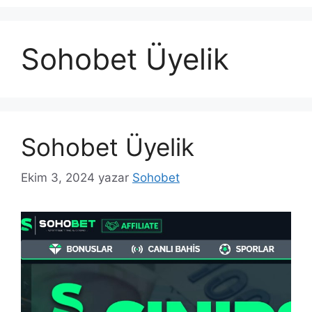
Sohobet Üyelik
Sohobet Üyelik
Ekim 3, 2024
yazar
Sohobet