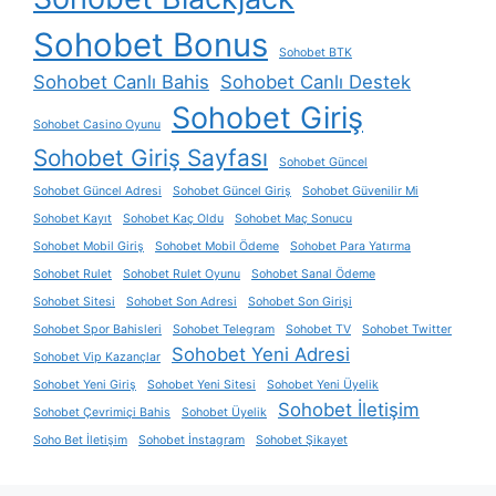
Sohobet Bonus
Sohobet BTK
Sohobet Canlı Bahis
Sohobet Canlı Destek
Sohobet Giriş
Sohobet Casino Oyunu
Sohobet Giriş Sayfası
Sohobet Güncel
Sohobet Güncel Adresi
Sohobet Güncel Giriş
Sohobet Güvenilir Mi
Sohobet Kayıt
Sohobet Kaç Oldu
Sohobet Maç Sonucu
Sohobet Mobil Giriş
Sohobet Mobil Ödeme
Sohobet Para Yatırma
Sohobet Rulet
Sohobet Rulet Oyunu
Sohobet Sanal Ödeme
Sohobet Sitesi
Sohobet Son Adresi
Sohobet Son Girişi
Sohobet Spor Bahisleri
Sohobet Telegram
Sohobet TV
Sohobet Twitter
Sohobet Yeni Adresi
Sohobet Vip Kazançlar
Sohobet Yeni Giriş
Sohobet Yeni Sitesi
Sohobet Yeni Üyelik
Sohobet İletişim
Sohobet Çevrimiçi Bahis
Sohobet Üyelik
Soho Bet İletişim
Sohobet İnstagram
Sohobet Şikayet