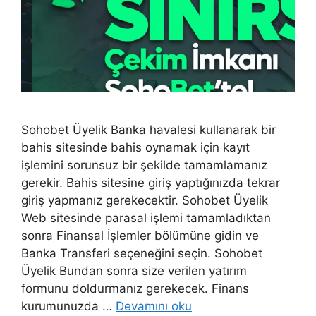
Sohobet Üyelik Banka havalesi kullanarak bir
bahis sitesinde bahis oynamak için kayıt
işlemini sorunsuz bir şekilde tamamlamanız
gerekir. Bahis sitesine giriş yaptığınızda tekrar
giriş yapmanız gerekecektir. Sohobet Üyelik
Web sitesinde parasal işlemi tamamladıktan
sonra Finansal İşlemler bölümüne gidin ve
Banka Transferi seçeneğini seçin. Sohobet
Üyelik Bundan sonra size verilen yatırım
formunu doldurmanız gerekecek. Finans
kurumunuzda …
Devamını oku