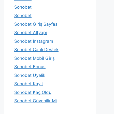
Sohobet
Sohobet
Sohobet Giriş Sayfası
Sohobet Altyapı
Sohobet İnstagram
Sohobet Canlı Destek
Sohobet Mobil Giriş
Sohobet Bonus
Sohobet Üyelik
Sohobet Kayıt
Sohobet Kaç Oldu
Sohobet Güvenilir Mi