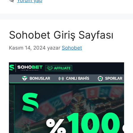
Yorum yap
Sohobet Giriş Sayfası
Kasım 14, 2024
yazar
Sohobet