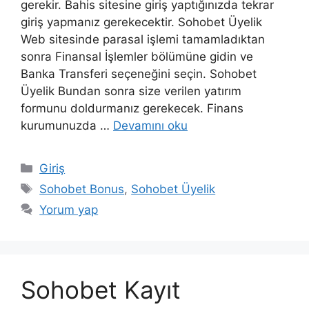
gerekir. Bahis sitesine giriş yaptığınızda tekrar
giriş yapmanız gerekecektir. Sohobet Üyelik
Web sitesinde parasal işlemi tamamladıktan
sonra Finansal İşlemler bölümüne gidin ve
Banka Transferi seçeneğini seçin. Sohobet
Üyelik Bundan sonra size verilen yatırım
formunu doldurmanız gerekecek. Finans
kurumunuzda …
Devamını oku
Kategoriler
Giriş
Etiketler
Sohobet Bonus
,
Sohobet Üyelik
Yorum yap
Sohobet Kayıt