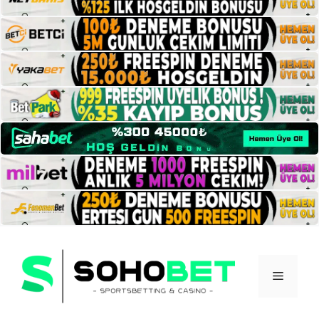
İçeriğe
atla
Menü