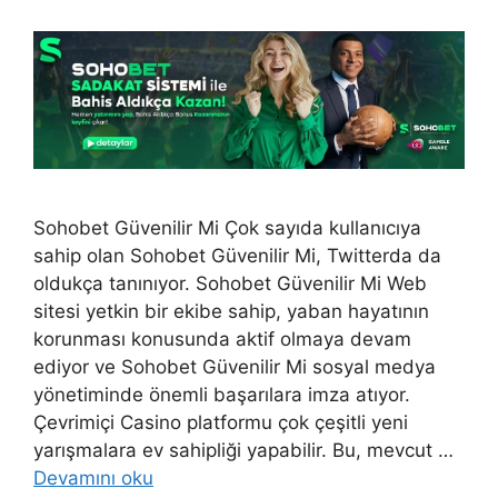
Sohobet Güvenilir Mi Çok sayıda kullanıcıya
sahip olan Sohobet Güvenilir Mi, Twitterda da
oldukça tanınıyor. Sohobet Güvenilir Mi Web
sitesi yetkin bir ekibe sahip, yaban hayatının
korunması konusunda aktif olmaya devam
ediyor ve Sohobet Güvenilir Mi sosyal medya
yönetiminde önemli başarılara imza atıyor.
Çevrimiçi Casino platformu çok çeşitli yeni
yarışmalara ev sahipliği yapabilir. Bu, mevcut …
Devamını oku