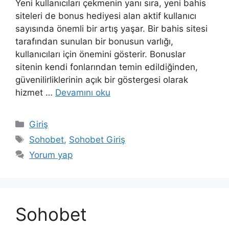
Yeni kullanıcıları çekmenin yanı sıra, yeni bahis
siteleri de bonus hediyesi alan aktif kullanıcı
sayısında önemli bir artış yaşar. Bir bahis sitesi
tarafından sunulan bir bonusun varlığı,
kullanıcıları için önemini gösterir. Bonuslar
sitenin kendi fonlarından temin edildiğinden,
güvenilirliklerinin açık bir göstergesi olarak
hizmet …
Devamını oku
Kategoriler
Giriş
Etiketler
Sohobet
,
Sohobet Giriş
Yorum yap
Sohobet