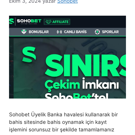
Ekim 3, 2024
yazar
Sohobet
Sohobet Üyelik Banka havalesi kullanarak bir
bahis sitesinde bahis oynamak için kayıt
işlemini sorunsuz bir şekilde tamamlamanız