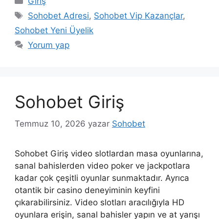
Giriş
Etiketler
Sohobet Adresi
,
Sohobet Vip Kazançlar
,
Sohobet Yeni Üyelik
Yorum yap
Sohobet Giriş
Temmuz 10, 2026
yazar
Sohobet
Sohobet Giriş video slotlardan masa oyunlarına,
sanal bahislerden video poker ve jackpotlara
kadar çok çeşitli oyunlar sunmaktadır. Ayrıca
otantik bir casino deneyiminin keyfini
çıkarabilirsiniz. Video slotları aracılığıyla HD
oyunlara erişin, sanal bahisler yapın ve at yarışı