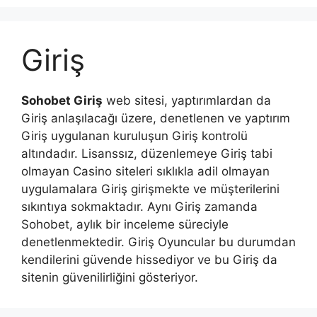
Giriş
Sohobet Giriş
web sitesi, yaptırımlardan da
Giriş anlaşılacağı üzere, denetlenen ve yaptırım
Giriş uygulanan kuruluşun Giriş kontrolü
altındadır. Lisanssız, düzenlemeye Giriş tabi
olmayan Casino siteleri sıklıkla adil olmayan
uygulamalara Giriş girişmekte ve müşterilerini
sıkıntıya sokmaktadır. Aynı Giriş zamanda
Sohobet, aylık bir inceleme süreciyle
denetlenmektedir. Giriş Oyuncular bu durumdan
kendilerini güvende hissediyor ve bu Giriş da
sitenin güvenilirliğini gösteriyor.