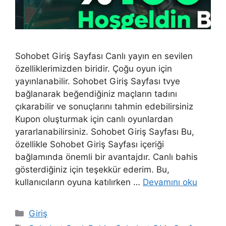
Sohobet Giriş Sayfası Canlı yayın en sevilen
özelliklerimizden biridir. Çoğu oyun için
yayınlanabilir. Sohobet Giriş Sayfası tvye
bağlanarak beğendiğiniz maçların tadını
çıkarabilir ve sonuçlarını tahmin edebilirsiniz
Kupon oluşturmak için canlı oyunlardan
yararlanabilirsiniz. Sohobet Giriş Sayfası Bu,
özellikle Sohobet Giriş Sayfası içeriği
bağlamında önemli bir avantajdır. Canlı bahis
gösterdiğiniz için teşekkür ederim. Bu,
kullanıcıların oyuna katılırken …
Devamını oku
Kategoriler
Giriş