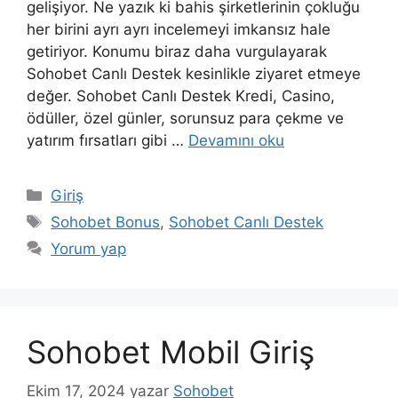
gelişiyor. Ne yazık ki bahis şirketlerinin çokluğu
her birini ayrı ayrı incelemeyi imkansız hale
getiriyor. Konumu biraz daha vurgulayarak
Sohobet Canlı Destek kesinlikle ziyaret etmeye
değer. Sohobet Canlı Destek Kredi, Casino,
ödüller, özel günler, sorunsuz para çekme ve
yatırım fırsatları gibi …
Devamını oku
Kategoriler
Giriş
Etiketler
Sohobet Bonus
,
Sohobet Canlı Destek
Yorum yap
Sohobet Mobil Giriş
Ekim 17, 2024
yazar
Sohobet