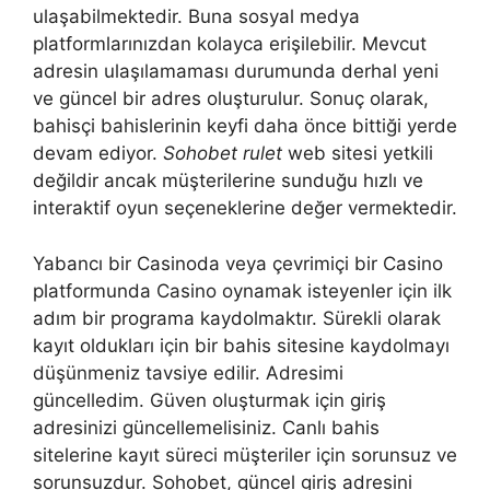
ulaşabilmektedir. Buna sosyal medya
platformlarınızdan kolayca erişilebilir. Mevcut
adresin ulaşılamaması durumunda derhal yeni
ve güncel bir adres oluşturulur. Sonuç olarak,
bahisçi bahislerinin keyfi daha önce bittiği yerde
devam ediyor.
Sohobet rulet
web sitesi yetkili
değildir ancak müşterilerine sunduğu hızlı ve
interaktif oyun seçeneklerine değer vermektedir.
Yabancı bir Casinoda veya çevrimiçi bir Casino
platformunda Casino oynamak isteyenler için ilk
adım bir programa kaydolmaktır. Sürekli olarak
kayıt oldukları için bir bahis sitesine kaydolmayı
düşünmeniz tavsiye edilir. Adresimi
güncelledim. Güven oluşturmak için giriş
adresinizi güncellemelisiniz. Canlı bahis
sitelerine kayıt süreci müşteriler için sorunsuz ve
sorunsuzdur. Sohobet, güncel giriş adresini