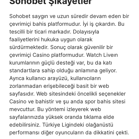
Sohobet Şikayetler
Sohobet saygın ve uzun süredir devam eden bir
çevrimiçi bahis platformudur. İyi iş çıkardın. Bu
tescilli bir ticari markadır. Dolayısıyla
faaliyetlerini hukuka uygun olarak
sürdürmektedir. Sonuç olarak güvenilir bir
çevrimiçi Casino platformudur. Watch Liveın
kurumlarının güçlü desteği var, bu da katı
standartlara sahip olduğu anlamına geliyor.
Ayrıca kullanıcı arayüzü, kullanıcıların
zorlanmadan erişebileceği basit bir web
sayfasıdır. Web sitesindeki öncelikli seçenekler
Casino ve bahistir ve şu anda spor bahis sitesi
mevcuttur. Bu yöntemi izleyerek web
sayfalarınızda yüksek oranda tıklama elde
edebilirsiniz. Türkiye Ligindeki olağanüstü
performansı diğer oyuncuların da dikkatini çekti.