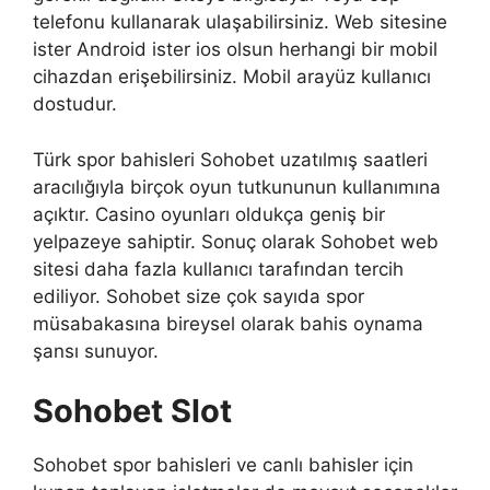
telefonu kullanarak ulaşabilirsiniz. Web sitesine
ister Android ister ios olsun herhangi bir mobil
cihazdan erişebilirsiniz. Mobil arayüz kullanıcı
dostudur.
Türk spor bahisleri Sohobet uzatılmış saatleri
aracılığıyla birçok oyun tutkununun kullanımına
açıktır. Casino oyunları oldukça geniş bir
yelpazeye sahiptir. Sonuç olarak Sohobet web
sitesi daha fazla kullanıcı tarafından tercih
ediliyor. Sohobet size çok sayıda spor
müsabakasına bireysel olarak bahis oynama
şansı sunuyor.
Sohobet Slot
Sohobet spor bahisleri ve canlı bahisler için