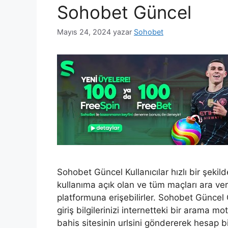
Sohobet Güncel
Mayıs 24, 2024
yazar
Sohobet
Sohobet Güncel Kullanıcılar hızlı bir şeki
kullanıma açık olan ve tüm maçları ara ve
platformuna erişebilirler. Sohobet Güncel 
giriş bilgilerinizi internetteki bir arama 
bahis sitesinin urlsini göndererek hesap b