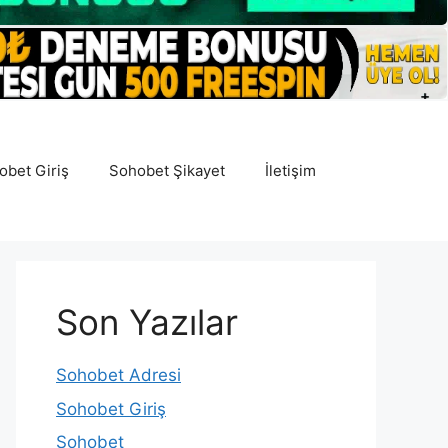
obet Giriş
Sohobet Şikayet
İletişim
Son Yazılar
Sohobet Adresi
Sohobet Giriş
Sohobet