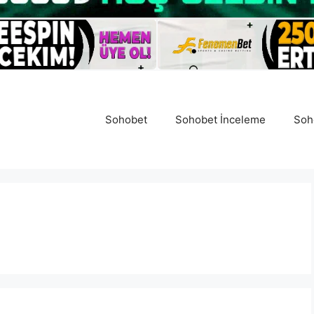
Sohobet
Sohobet İnceleme
Soh